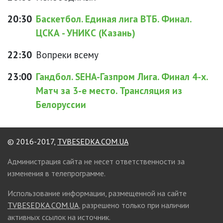
20:30
Баскетбол. Единая лига ВТБ. Финал.
ЦСКА - УНИКС (Казань)
22:30
Вопреки всему
23:00
Гандбол. SEHA-Газпром Лига. Финал 4-х.
Матч за 3-е место. Трансляция из
Белоруссии
© 2016-2017,
TVBESEDKA.COM.UA
Администрация сайта не несет ответственности за
изменения в телепрограмме.
Использование информации, размещенной на сайте
TVBESEDKA.COM.UA
, разрешено только при наличии
активных ссылок на источник.