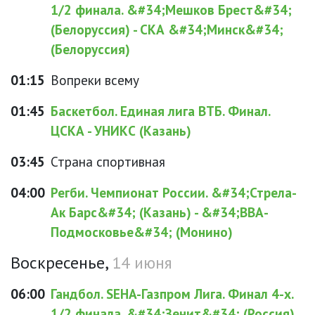
1/2 финала. &#34;Мешков Брест&#34;
(Белоруссия) - СКА &#34;Минск&#34;
(Белоруссия)
01:15
Вопреки всему
01:45
Баскетбол. Единая лига ВТБ. Финал.
ЦСКА - УНИКС (Казань)
03:45
Страна спортивная
04:00
Регби. Чемпионат России. &#34;Стрела-
Ак Барс&#34; (Казань) - &#34;ВВА-
Подмосковье&#34; (Монино)
Воскресенье,
14 июня
06:00
Гандбол. SEHA-Газпром Лига. Финал 4-х.
1/2 финала. &#34;Зенит&#34; (Россия)