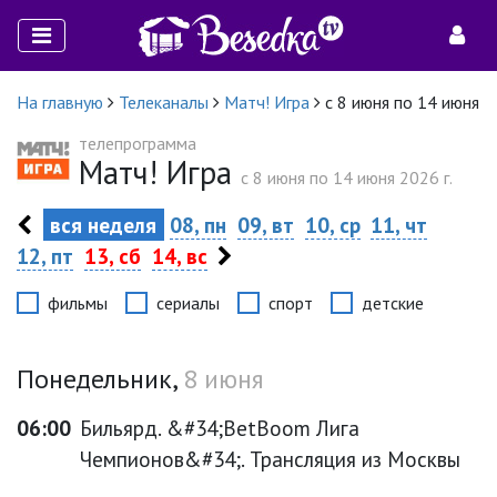
На главную
Телеканалы
Матч! Игра
с 8 июня по 14 июня
телепрограмма
Матч! Игра
c 8 июня по 14 июня 2026 г.
вся неделя
08, пн
09, вт
10, ср
11, чт
12, пт
13, сб
14, вс
фильмы
сериалы
спорт
детские
Понедельник,
8 июня
06:00
Бильярд. &#34;BetBoom Лига
Чемпионов&#34;. Трансляция из Москвы