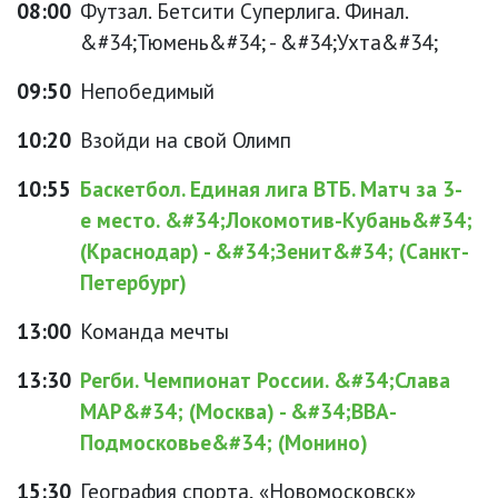
08:00
Футзал. Бетсити Суперлига. Финал.
&#34;Тюмень&#34; - &#34;Ухта&#34;
09:50
Непобедимый
10:20
Взойди на свой Олимп
10:55
Баскетбол. Единая лига ВТБ. Матч за 3-
е место. &#34;Локомотив-Кубань&#34;
(Краснодар) - &#34;Зенит&#34; (Санкт-
Петербург)
13:00
Команда мечты
13:30
Регби. Чемпионат России. &#34;Слава
МАР&#34; (Москва) - &#34;ВВА-
Подмосковье&#34; (Монино)
15:30
География спорта, «Новомосковск»