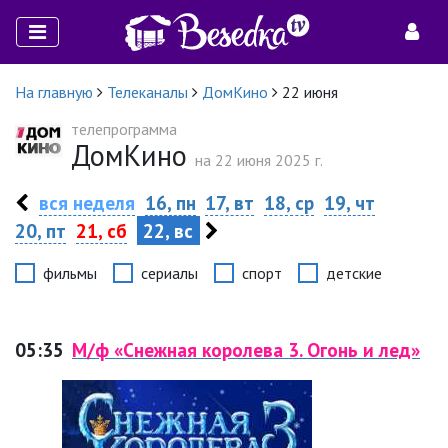
На главную
Телеканалы
ДомКино
22 июня
телепрограмма
ДомКино
на 22 июня 2025 г.
вся неделя
16, пн
17, вт
18, ср
19, чт
20, пт
21, сб
22, вс
фильмы
сериалы
спорт
детские
05:35
М/ф «Снежная королева 3. Огонь и лед»