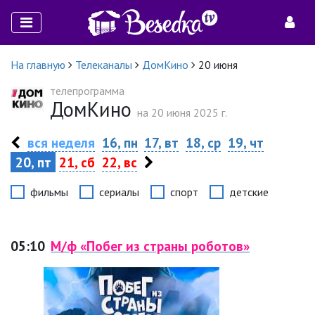
На главную
Телеканалы
ДомКино
20 июня
телепрограмма
ДомКино
на 20 июня 2025 г.
вся неделя
16, пн
17, вт
18, ср
19, чт
20, пт
21, сб
22, вс
фильмы
сериалы
спорт
детские
05:10
М/ф «Побег из страны роботов»