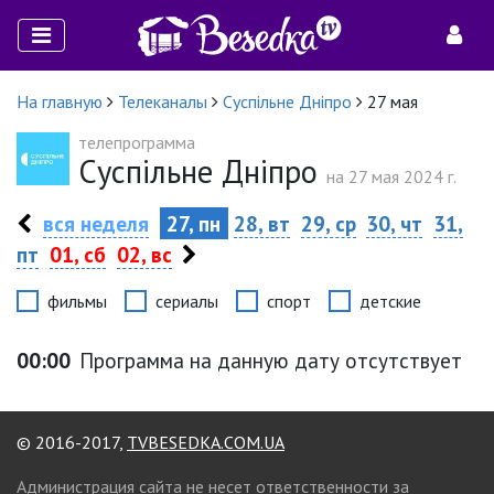
На главную
Телеканалы
Суспільне Дніпро
27 мая
телепрограмма
Суспільне Дніпро
на 27 мая 2024 г.
вся неделя
27, пн
28, вт
29, ср
30, чт
31,
пт
01, сб
02, вс
фильмы
сериалы
спорт
детские
00:00
Программа на данную дату отсутствует
© 2016-2017,
TVBESEDKA.COM.UA
Администрация сайта не несет ответственности за