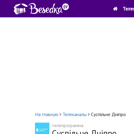
Теле
На главную
Телеканалы
Суспільне Дніпро
телепрограмма
Суспільне Дніпро