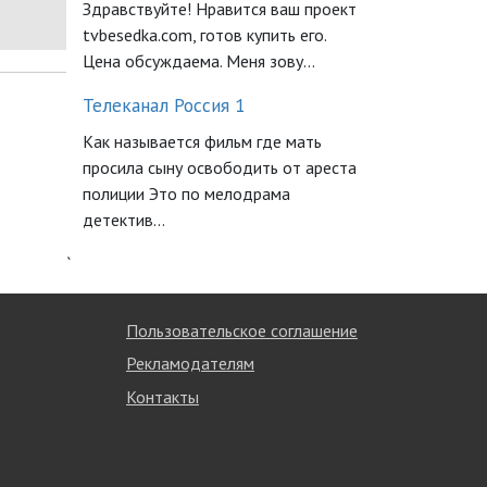
Здравствуйте! Нравится ваш проект
tvbesedka.com, готов купить его.
Цена обсуждаема. Меня зову...
Телеканал Россия 1
Как называется фильм где мать
просила сыну освободить от ареста
полиции Это по мелодрама
детектив...
`
Пользовательское соглашение
Рекламодателям
Контакты