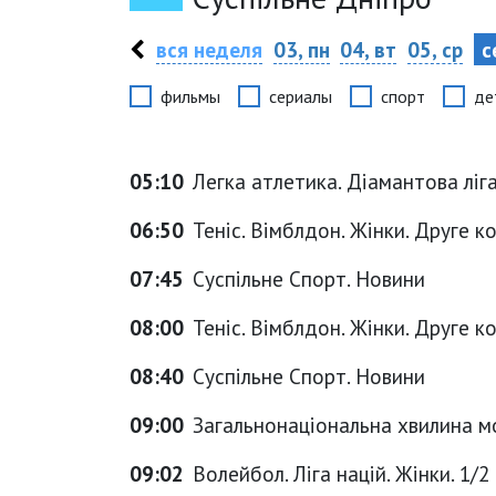
вся неделя
03, пн
04, вт
05, ср
с
фильмы
сериалы
спорт
де
05:10
Легка атлетика. Діамантова ліг
06:50
Теніс. Вімблдон. Жінки. Друге ко
07:45
Суспільне Спорт. Новини
08:00
Теніс. Вімблдон. Жінки. Друге ко
08:40
Суспільне Спорт. Новини
09:00
Загальнонаціональна хвилина м
09:02
Волейбол. Ліга націй. Жінки. 1/2 