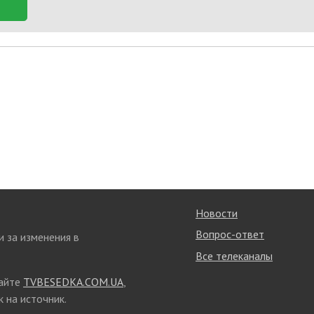
Новости
Вопрос-ответ
и за изменения в
Все телеканалы
сайте
TVBESEDKA.COM.UA
,
 на источник.