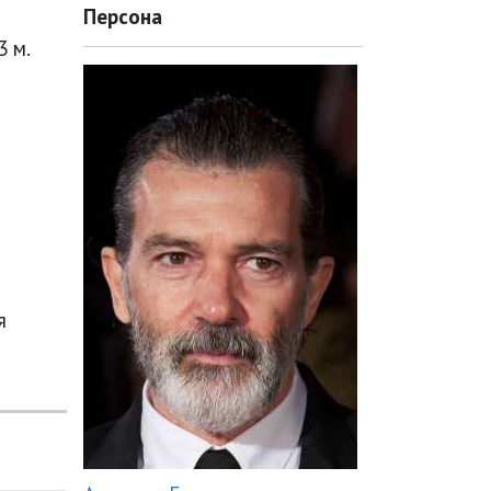
Персона
3 м.
я