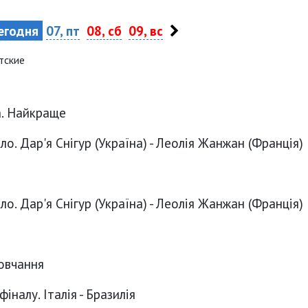
егодня
07, пт
08, сб
09, вс
тские
а. Найкраще
ло. Дар'я Снігур (Україна) - Леолія Жанжан (Франція)
ло. Дар'я Снігур (Україна) - Леолія Жанжан (Франція)
овчання
фіналу. Італія - Бразилія