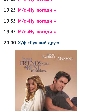
19:25
М/с «Ну, погоди!»
19:35
М/с «Ну, погоди!»
19:45
М/с «Ну, погоди!»
20:00
Х/ф «Лучший друг»