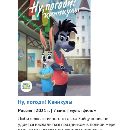
Ну, погоди! Каникулы
Россия | 2021 г. | 7 мин. | мультфильм
Любителю активного отдыха Зайцу вновь не
удается насладиться праздником в полной мере,