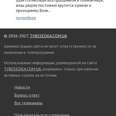
удается насладиться праздником в полной мере,
ведь рядом постоянно крутится хулиган и
проходимец Волк…
подробнее
© 2016-2017,
TVBESEDKA.COM.UA
Администрация сайта не несет ответственности за
изменения в телепрограмме.
Использование информации, размещенной на сайте
TVBESEDKA.COM.UA
, разрешено только при наличии
активных ссылок на источник.
Новости
Вопрос-ответ
Все телеканалы
Пользовательское соглашение