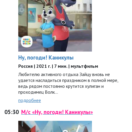
Ну, погоди! Каникулы
Россия | 2021 г. | 7 мин. | мультфильм
Любителю активного отдыха Зайцу вновь не
удается насладиться праздником в полной мере,
ведь рядом постоянно крутится хулиган и
проходимец Волк…
подробнее
05:30
М/с «Ну, погоди! Каникулы»