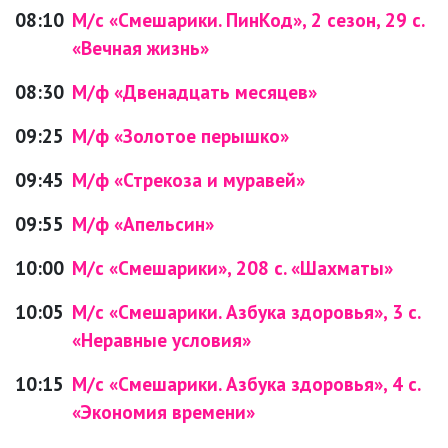
08:10
М/с «Смешарики. ПинКод», 2 сезон, 29 с.
«Вечная жизнь»
08:30
М/ф «Двенадцать месяцев»
09:25
М/ф «Золотое перышко»
09:45
М/ф «Стрекоза и муравей»
09:55
М/ф «Апельсин»
10:00
М/с «Смешарики», 208 с. «Шахматы»
10:05
М/с «Смешарики. Азбука здоровья», 3 с.
«Неравные условия»
10:15
М/с «Смешарики. Азбука здоровья», 4 с.
«Экономия времени»