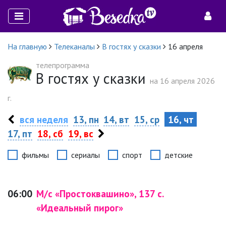
На главную
Телеканалы
В гостях у сказки
16 апреля
телепрограмма
В гостях у сказки
на 16 апреля 2026
г.
вся неделя
13, пн
14, вт
15, ср
16, чт
17, пт
18, сб
19, вс
фильмы
сериалы
спорт
детские
06:00
М/с «Простоквашино», 137 с.
«Идеальный пирог»