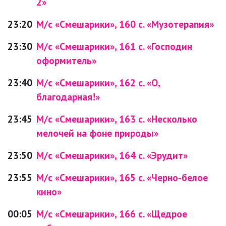
2»
23:20
М/с «Смешарики», 160 с. «Музотерапия»
23:30
М/с «Смешарики», 161 с. «Господин
оформитель»
23:40
М/с «Смешарики», 162 с. «О,
благодарная!»
23:45
М/с «Смешарики», 163 с. «Несколько
мелочей на фоне природы»
23:50
М/с «Смешарики», 164 с. «Эрудит»
23:55
М/с «Смешарики», 165 с. «Черно-белое
кино»
00:05
М/с «Смешарики», 166 с. «Щедрое