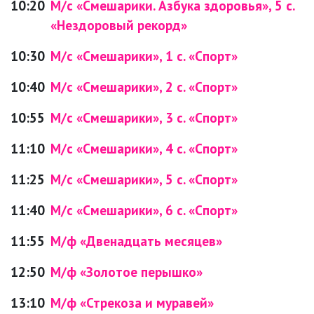
10:20
М/с «Смешарики. Азбука здоровья», 5 с.
«Нездоровый рекорд»
10:30
М/с «Смешарики», 1 с. «Спорт»
10:40
М/с «Смешарики», 2 с. «Спорт»
10:55
М/с «Смешарики», 3 с. «Спорт»
11:10
М/с «Смешарики», 4 с. «Спорт»
11:25
М/с «Смешарики», 5 с. «Спорт»
11:40
М/с «Смешарики», 6 с. «Спорт»
11:55
М/ф «Двенадцать месяцев»
12:50
М/ф «Золотое перышко»
13:10
М/ф «Стрекоза и муравей»