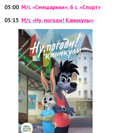
05:00
М/с «Смешарики», 6 с. «Спорт»
05:15
М/с «Ну, погоди! Каникулы»