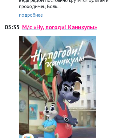
ведь рядом постоянно крутится хулиган и
проходимец Волк…
подробнее
05:35
М/с «Ну, погоди! Каникулы»