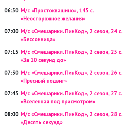
06:50
М/с «Простоквашино», 145 с.
«Неосторожное желания»
07:00
М/с «Смешарики. ПинКод», 2 сезон, 24 с.
«Бессонница»
07:15
М/с «Смешарики. ПинКод», 2 сезон, 25 с.
«За 10 секунд до»
07:30
М/с «Смешарики. ПинКод», 2 сезон, 26 с.
«Пресный подвиг»
07:45
М/с «Смешарики. ПинКод», 2 сезон, 27 с.
«Вселенная под присмотром»
08:00
М/с «Смешарики. ПинКод», 2 сезон, 28 с.
«Десять секунд»