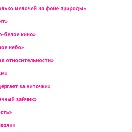
колько мелочей на фоне природы»
ит»
о-белое кино»
рое небо»
рия относительности»
зм»
дергает за ниточки»
нечный зайчик»
есть»
 воли»