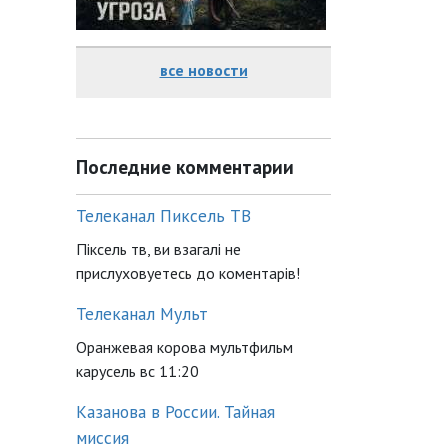
все новости
Последние комментарии
Телеканал Пиксель ТВ
Піксель тв, ви взагалі не
прислуховуетесь до коментарів!
Телеканал Мульт
Оранжевая корова мультфильм
карусель вс 11:20
Казанова в России. Тайная
миссия