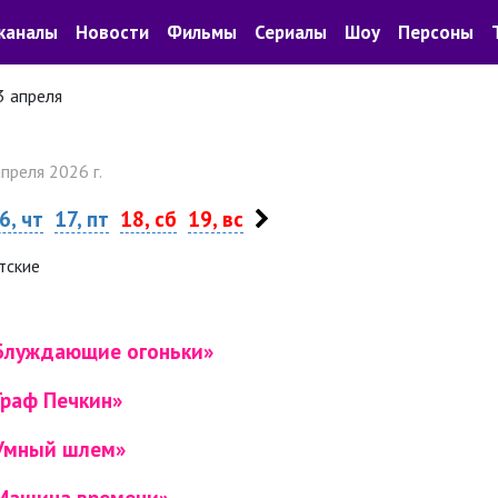
каналы
Новости
Фильмы
Сериалы
Шоу
Персоны
3 апреля
апреля 2026 г.
6, чт
17, пт
18, сб
19, вс
тские
«Блуждающие огоньки»
Граф Печкин»
«Умный шлем»
«Машина времени»