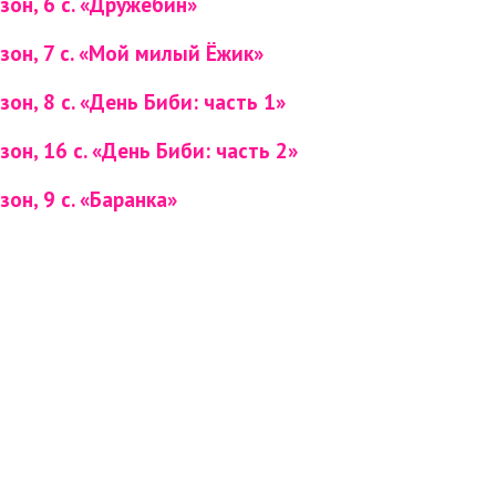
зон, 6 с. «Дружебин»
зон, 7 с. «Мой милый Ёжик»
он, 8 с. «День Биби: часть 1»
он, 16 с. «День Биби: часть 2»
он, 9 с. «Баранка»