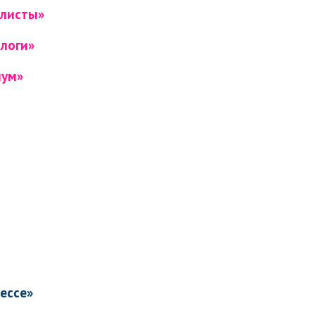
алисты»
ологи»
иум»
ессе»