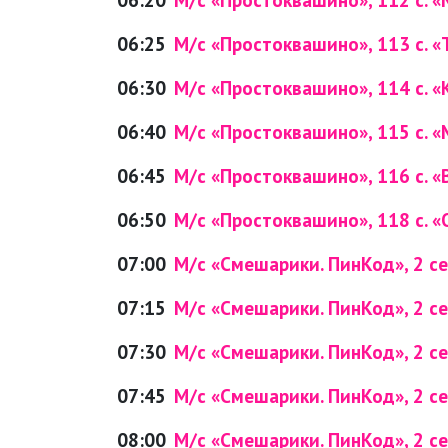
06:25
М/с «Простоквашино», 113 с. «
06:30
М/с «Простоквашино», 114 с. «
06:40
М/с «Простоквашино», 115 с. «
06:45
М/с «Простоквашино», 116 с. 
06:50
М/с «Простоквашино», 118 с. 
07:00
М/с «Смешарики. ПинКод», 2 се
07:15
М/с «Смешарики. ПинКод», 2 се
07:30
М/с «Смешарики. ПинКод», 2 се
07:45
М/с «Смешарики. ПинКод», 2 сез
08:00
М/с «Смешарики. ПинКод», 2 сез