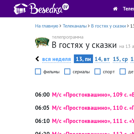
Теле
На главную
Телеканалы
В гостях у сказки
1
телепрограмма
В гостях у сказки
на 13 
вся неделя
13, пн
14, вт
15, ср
1
фильмы
сериалы
спорт
де
06:00
М/с «Простоквашино», 109 с. 
06:05
М/с «Простоквашино», 110 с. «
06:10
М/с «Простоквашино», 111 с. 
06:20
М/с «Простоквашино», 112 с. 