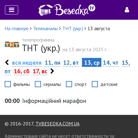
На главную
Телеканалы
ТНТ (укр.)
13 августа
телепрограмма
ТНТ (укр.)
на 13 августа 2025 г.
вся неделя
11, пн
12, вт
13, ср
14, чт
15,
пт
16, сб
17, вс
фильмы
сериалы
спорт
детские
00:00
Інформаційний марафон
© 2016-2017,
TVBESEDKA.COM.UA
Администрация сайта не несет ответственности за