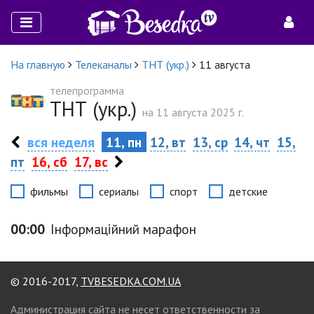
На главную
Телеканалы
ТНТ (укр.)
11 августа
телепрограмма
ТНТ (укр.)
на 11 августа 2025 г.
вся неделя
11, пн
12, вт
13, ср
14, чт
15,
пт
16, сб
17, вс
фильмы
сериалы
спорт
детские
00:00
Інформаційний марафон
© 2016-2017,
TVBESEDKA.COM.UA
Администрация сайта не несет ответственности за