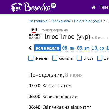
Теле
На главную
Телеканалы
ПлюсПлюс (укр)
с 8
телепрограмма
ПлюсПлюс (укр)
c 8 июня 
вся неделя
08, пн
09, вт
10, ср
1
фильмы
сериалы
спорт
де
Понедельник,
8 июня
05:50
Казка з татом
06:00
Корисні підказки
06:40
Світ чекає на відкриття