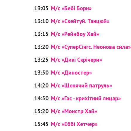
13:05
М/с «Бебі Борн»
13:10
М/с «Скейтуй. Танцюй»
13:15
М/с «Рейнбоу Хай»
13:20
М/с «СуперСінгс. Неонова сила»
13:25
М/с «Дикі Скрічери»
13:50
М/с «Диностер»
14:20
М/с «Щенячий патруль»
14:50
М/с «Гас - крихітний лицар»
15:20
М/с «Монстр Хай»
15:45
М/с «Еббі Хетчер»