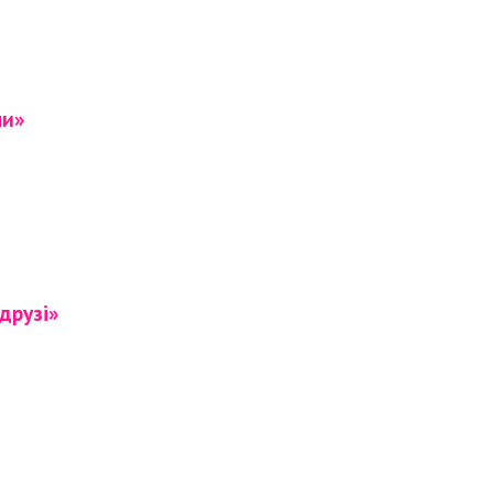
ни»
друзі»