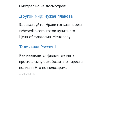
Смотрел но не досмотрел!
Другой мир: Чужая планета
Здравствуйте! Нравится ваш проект
tvbesedka.com, готов купить его.
Цена обсуждаема. Меня зову...
Телеканал Россия 1
Как называется фильм где мать
просила сыну освободить от ареста
полиции Это по мелодрама
детектив...
`