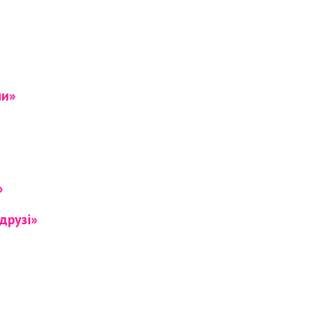
ни»
»
друзі»