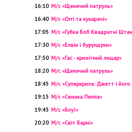
16:10
М/с «Щенячий патруль»
16:40
М/с «Оггі та кукарачі»
17:05
М/с «Губка Боб Квадратні Шта
17:30
М/с «Елвін і бурундуки»
17:50
М/с «Гас - крихітний лицар»
18:20
М/с «Щенячий патруль»
18:45
М/с «Суперкрила: Джетт і його 
19:15
М/с «Свинка Пеппа»
19:45
М/с «Блуї»
20:20
М/с «Світ Барні»