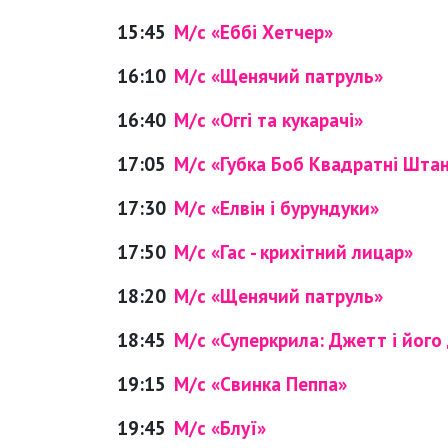
15:45
М/с «Еббі Хетчер»
16:10
М/с «Щенячий патруль»
16:40
М/с «Оггі та кукарачі»
17:05
М/с «Губка Боб Квадратні Шта
17:30
М/с «Елвін і бурундуки»
17:50
М/с «Гас - крихітний лицар»
18:20
М/с «Щенячий патруль»
18:45
М/с «Суперкрила: Джетт і його 
19:15
М/с «Свинка Пеппа»
19:45
М/с «Блуї»