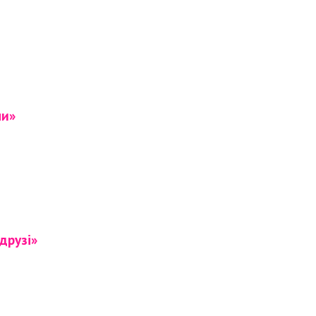
ни»
друзі»