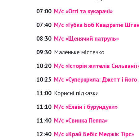
07:00
М/с «Оггі та кукарачі»
07:40
М/с «Губка Боб Квадратні Шта
08:30
М/с «Щенячий патруль»
09:30
Маленьке містечко
10:20
М/с «Історія жителів Сильванії
10:25
М/с «Суперкрила: Джетт і його 
11:00
Корисні підказки
11:10
М/с «Елвін і бурундуки»
11:40
М/с «Свинка Пеппа»
12:40
М/с «Край Бебіс Меджік Тірс»