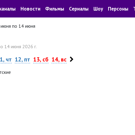
каналы
Новости
Фильмы
Сериалы
Шоу
Персоны
 июня по 14 июня
по 14 июня 2026 г.
1, чт
12, пт
13, сб
14, вс
тские