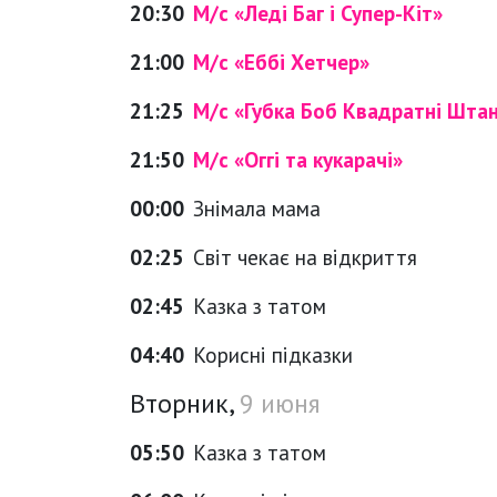
20:30
М/с «Леді Баг і Супер-Кіт»
21:00
М/с «Еббі Хетчер»
21:25
М/с «Губка Боб Квадратні Шта
21:50
М/с «Оггі та кукарачі»
00:00
Знімала мама
02:25
Світ чекає на відкриття
02:45
Казка з татом
04:40
Корисні підказки
Вторник,
9 июня
05:50
Казка з татом