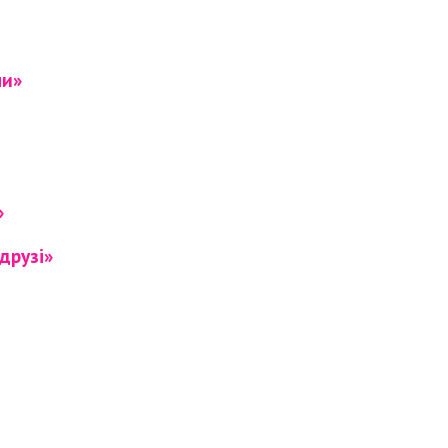
ни»
»
друзі»