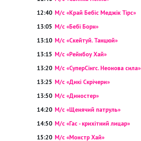
12:40
М/с «Край Бебіс Меджік Тірс»
13:05
М/с «Бебі Борн»
13:10
М/с «Скейтуй. Танцюй»
13:15
М/с «Рейнбоу Хай»
13:20
М/с «СуперСінгс. Неонова сила»
13:25
М/с «Дикі Скрічери»
13:50
М/с «Диностер»
14:20
М/с «Щенячий патруль»
14:50
М/с «Гас - крихітний лицар»
15:20
М/с «Монстр Хай»