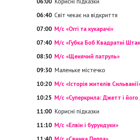
06:00
Корисні підказки
06:40
Світ чекає на відкриття
07:00
М/с «Оггі та кукарачі»
07:40
М/с «Губка Боб Квадратні Шта
08:30
М/с «Щенячий патруль»
09:30
Маленьке містечко
10:20
М/с «Історія жителів Сильванії
10:25
М/с «Суперкрила: Джетт і його 
11:00
Корисні підказки
11:10
М/с «Елвін і бурундуки»
11:40
М/с «Свинка Пеппа»