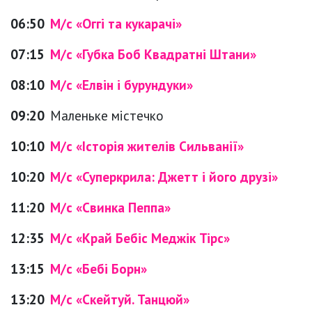
06:50
М/с «Оггі та кукарачі»
07:15
М/с «Губка Боб Квадратні Штани»
08:10
М/с «Елвін і бурундуки»
09:20
Маленьке містечко
10:10
М/с «Історія жителів Сильванії»
10:20
М/с «Суперкрила: Джетт і його друзі»
11:20
М/с «Свинка Пеппа»
12:35
М/с «Край Бебіс Меджік Тірс»
13:15
М/с «Бебі Борн»
13:20
М/с «Скейтуй. Танцюй»