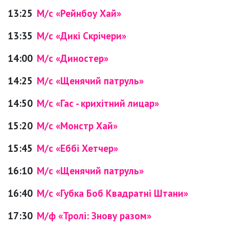
13:25
М/с «Рейнбоу Хай»
13:35
М/с «Дикі Скрічери»
14:00
М/с «Диностер»
14:25
М/с «Щенячий патруль»
14:50
М/с «Гас - крихітний лицар»
15:20
М/с «Монстр Хай»
15:45
М/с «Еббі Хетчер»
16:10
М/с «Щенячий патруль»
16:40
М/с «Губка Боб Квадратні Штани»
17:30
М/ф «Тролі: Знову разом»