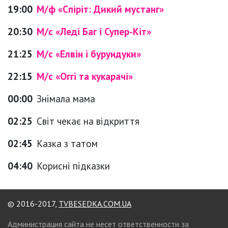
19:00
М/ф «Спіріт: Дикий мустанг»
20:30
М/с «Леді Баг і Супер-Кіт»
21:25
М/с «Елвін і бурундуки»
22:15
М/с «Оггі та кукарачі»
00:00
Знімала мама
02:25
Світ чекає на відкриття
02:45
Казка з татом
04:40
Корисні підказки
© 2016-2017,
TVBESEDKA.COM.UA
Администрация сайта не несет ответственности за