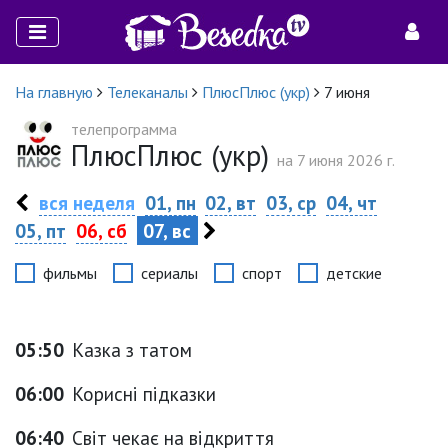
На главную
Телеканалы
ПлюсПлюс (укр)
7 июня
телепрограмма
ПлюсПлюс (укр)
на 7 июня 2026 г.
вся неделя
01, пн
02, вт
03, ср
04, чт
05, пт
06, сб
07, вс
фильмы
сериалы
спорт
детские
05:50
Казка з татом
06:00
Корисні підказки
06:40
Світ чекає на відкриття