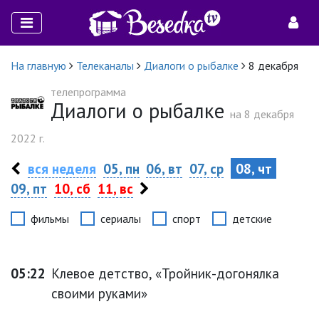
На главную
Телеканалы
Диалоги о рыбалке
8 декабря
телепрограмма
Диалоги о рыбалке
на 8 декабря
2022 г.
вся неделя
05, пн
06, вт
07, ср
08, чт
09, пт
10, сб
11, вс
фильмы
сериалы
спорт
детские
05:22
Клевое детство, «Тройник-догонялка
своими руками»