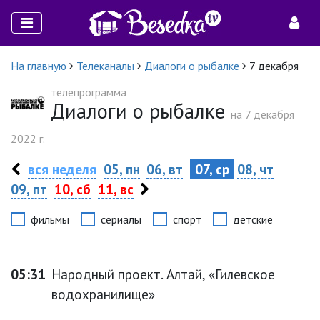
На главную
Телеканалы
Диалоги о рыбалке
7 декабря
телепрограмма
Диалоги о рыбалке
на 7 декабря
2022 г.
вся неделя
05, пн
06, вт
07, ср
08, чт
09, пт
10, сб
11, вс
фильмы
сериалы
спорт
детские
05:31
Народный проект. Алтай, «Гилевское
водохранилище»