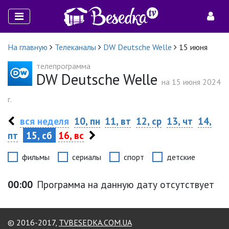
На главную
Телеканалы
DW Deutsche Welle
15 июня
телепрограмма
DW Deutsche Welle
на 15 июня 2024
г.
вся неделя
10, пн
11, вт
12, ср
13, чт
14,
пт
15, сб
16, вс
фильмы
сериалы
спорт
детские
00:00
Программа на данную дату отсутствует
© 2016-2017,
TVBESEDKA.COM.UA