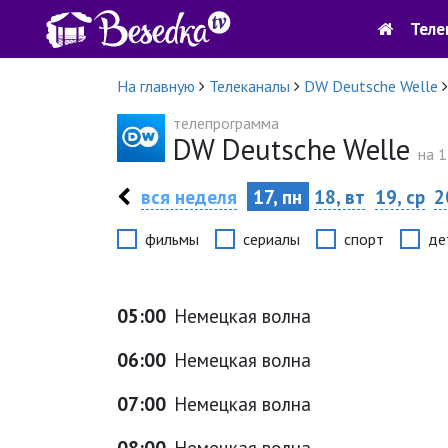
Теле
На главную
Телеканалы
DW Deutsche Welle
телепрограмма
DW Deutsche Welle
на 1
вся неделя
17, пн
18, вт
19, ср
2
фильмы
сериалы
спорт
де
05:00
Немецкая волна
06:00
Немецкая волна
07:00
Немецкая волна
08:00
Немецкая волна