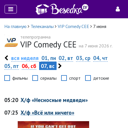
На главную
Телеканалы
VIP Comedy CEE
7 июня
телепрограмма
VIP Comedy CEE
на 7 июня 2026 г.
вся неделя
01, пн
02, вт
03, ср
04, чт
05, пт
06, сб
07, вс
фильмы
сериалы
спорт
детские
05:20
Х/ф «Несносные медведи»
07:25
Х/ф «Всё или ничего»