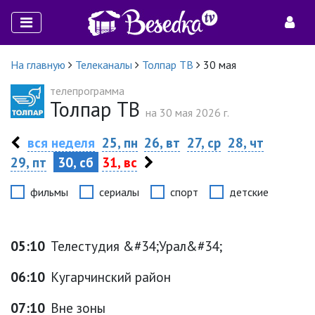
На главную
Телеканалы
Толпар ТВ
30 мая
телепрограмма
Толпар ТВ
на 30 мая 2026 г.
вся неделя
25, пн
26, вт
27, ср
28, чт
29, пт
30, сб
31, вс
фильмы
сериалы
спорт
детские
05:10
Телестудия &#34;Урал&#34;
06:10
Кугарчинский район
07:10
Вне зоны