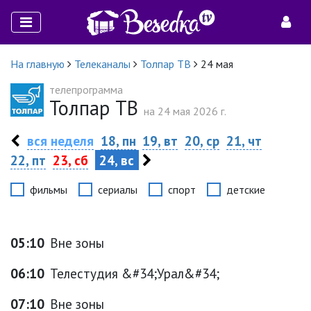
На главную
Телеканалы
Толпар ТВ
24 мая
телепрограмма
Толпар ТВ
на 24 мая 2026 г.
вся неделя
18, пн
19, вт
20, ср
21, чт
22, пт
23, сб
24, вс
фильмы
сериалы
спорт
детские
05:10
Вне зоны
06:10
Телестудия &#34;Урал&#34;
07:10
Вне зоны