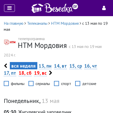
На главную
Телеканалы
НТМ Мордовия
с 13 мая по 19
мая
телепрограмма
НТМ Мордовия
c 13 мая по 19 мая
2024 г.
вся неделя
13, пн
14, вт
15, ср
16, чт
17, пт
18, сб
19, вс
фильмы
сериалы
спорт
детские
Понедельник,
13 мая
05:30
Жигулевский заповедник