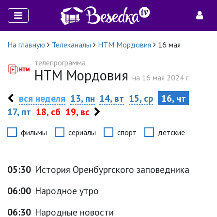
На главную
Телеканалы
НТМ Мордовия
16 мая
телепрограмма
НТМ Мордовия
на 16 мая 2024 г.
вся неделя
13, пн
14, вт
15, ср
16, чт
17, пт
18, сб
19, вс
фильмы
сериалы
спорт
детские
05:30
История Оренбургского заповедника
06:00
Народное утро
06:30
Народные новости