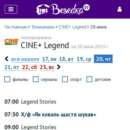
На главную
Телеканалы
CINE+ Legend
20 июня
телепрограмма
CINE+ Legend
на 20 июня 2024 г.
вся неделя
17, пн
18, вт
19, ср
20, чт
21, пт
22, сб
23, вс
фильмы
сериалы
спорт
детские
07:00
Legend Stories
07:30
Х/ф «Як коваль щастя шукав»
09:00
Legend Stories