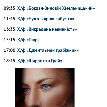
09:35
Х/ф «Богдан-Зиновій Хмельницький»
11:45
Х/ф «Чудо в краю забуття»
13:35
Х/ф «Викрадена невинність»
15:15
Х/ф «Гавр»
17:00
Х/ф «Джентльмен грабіжник»
18:45
Х/ф «Шарлотта Грей»