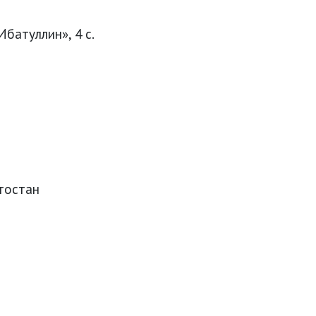
Ибатуллин», 4 с.
тостан