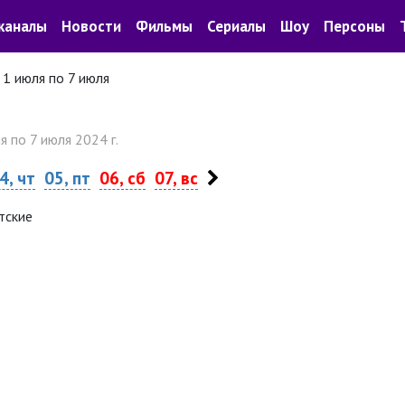
каналы
Новости
Фильмы
Сериалы
Шоу
Персоны
 1 июля по 7 июля
я по 7 июля 2024 г.
4, чт
05, пт
06, сб
07, вс
тские