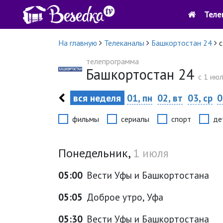
Теле
На главную
Телеканалы
Башкортостан 24
с
телепрограмма
Башкортостан 24
c 1 июл
вся неделя
01, пн
02, вт
03, ср
0
фильмы
сериалы
спорт
де
Понедельник,
1 июля
05:00
Вести Уфы и Башкортостана
05:05
Доброе утро, Уфа
05:30
Вести Уфы и Башкортостана