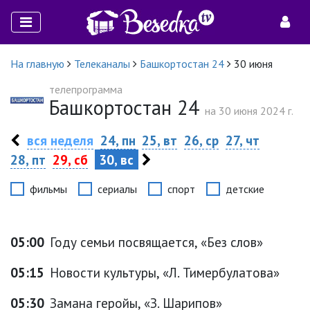
На главную
Телеканалы
Башкортостан 24
30 июня
телепрограмма
Башкортостан 24
на 30 июня 2024 г.
вся неделя
24, пн
25, вт
26, ср
27, чт
28, пт
29, сб
30, вс
фильмы
сериалы
спорт
детские
05:00
Году семьи посвящается, «Без слов»
05:15
Новости культуры, «Л. Тимербулатова»
05:30
Замана геройы, «З. Шарипов»