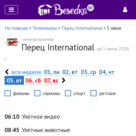
На главную
Телеканалы
Перец International
5 июня
телепрограмма
Перец International
на 5 июня 2026
г.
вся неделя
01, пн
02, вт
03, ср
04, чт
05, пт
06, сб
07, вс
фильмы
сериалы
спорт
детские
06:10
Улётное видео
08:45
Улётные животные