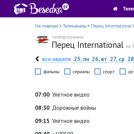
Теле
На главную
Телеканалы
Перец International
телепрограмма
Перец International
на 
вся неделя
25, пн
26, вт
27, ср
28
фильмы
сериалы
спорт
де
07:00
Улётное видео
08:30
Дорожные войны
09:15
Улётное видео
09:40
+100500