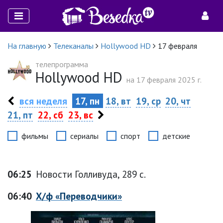
На главную
Телеканалы
Hollywood HD
17 февраля
телепрограмма
Hollywood HD
на 17 февраля 2025 г.
вся неделя
17, пн
18, вт
19, ср
20, чт
21, пт
22, сб
23, вс
фильмы
сериалы
спорт
детские
06:25
Новости Голливуда, 289 с.
06:40
Х/ф «Переводчики»