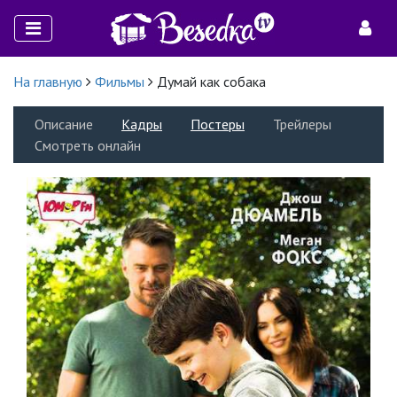
На главную
Фильмы
Думай как собака
Описание
Кадры
Постеры
Трейлеры
Смотреть онлайн