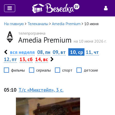
На главную
Телеканалы
Amedia Premium
10 июня
телепрограмма
Amedia Premium
на 10 июня 2026 г.
вся неделя
08, пн
09, вт
10, ср
11, чт
12, пт
13, сб
14, вс
фильмы
сериалы
спорт
детские
05:10
Т/с «Микстейп», 3 с.