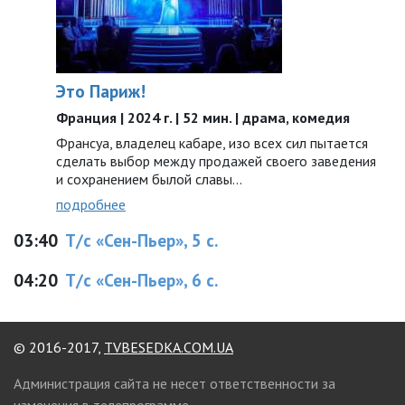
Это Париж!
Франция | 2024 г. | 52 мин. | драма, комедия
Франсуа, владелец кабаре, изо всех сил пытается
сделать выбор между продажей своего заведения
и сохранением былой славы…
подробнее
03:40
Т/с «Сен-Пьер», 5 с.
04:20
Т/с «Сен-Пьер», 6 с.
© 2016-2017,
TVBESEDKA.COM.UA
Администрация сайта не несет ответственности за