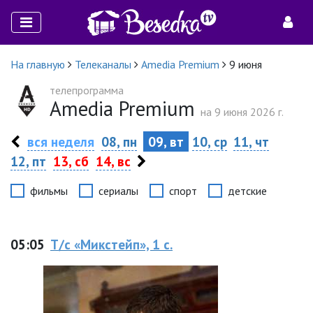
На главную
Телеканалы
Amedia Premium
9 июня
телепрограмма
Amedia Premium
на 9 июня 2026 г.
вся неделя
08, пн
09, вт
10, ср
11, чт
12, пт
13, сб
14, вс
фильмы
сериалы
спорт
детские
05:05
Т/с «Микстейп», 1 с.