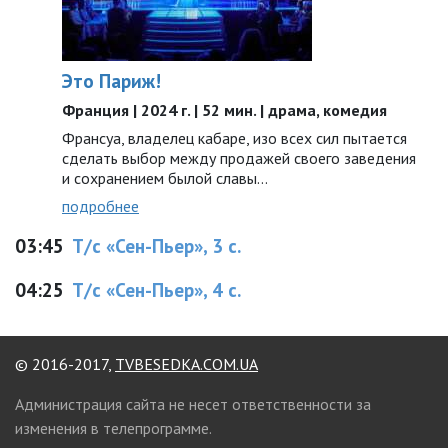
Это Париж!
Франция | 2024 г. | 52 мин. | драма, комедия
Франсуа, владелец кабаре, изо всех сил пытается
сделать выбор между продажей своего заведения
и сохранением былой славы…
подробнее
03:45
Т/с «Сен-Пьер», 3 с.
04:25
Т/с «Сен-Пьер», 4 с.
© 2016-2017,
TVBESEDKA.COM.UA
Администрация сайта не несет ответственности за
изменения в телепрограмме.