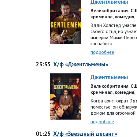
Джентльмены
Великобритания, США 
криминал, комедия,
Эдди Холстед унасле
своего отца, но узнае
империи Микки Пирс
каннабиса…
подробнее
23:35
Х/ф «Джентльмены»
Джентльмены
Великобритания, США 
криминал, комедия,
Когда аристократ Эд
поместье, он обнаруж
домом для огромной
подробнее
01:25
Х/ф «Звездный десант»