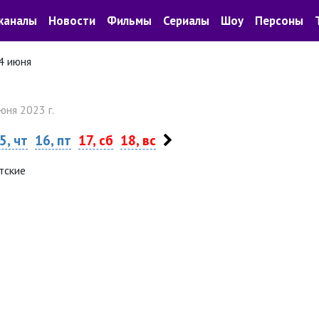
каналы
Новости
Фильмы
Сериалы
Шоу
Персоны
4 июня
юня 2023 г.
5, чт
16, пт
17, сб
18, вс
тские