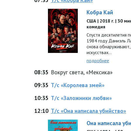
Кобра Кай
США | 2018 г. | 30 ми
комедия
Спустя десятилетия п
1984 году Даниэль Л
снова обнаруживают,
искусствах…
подробнее
08:35
Вокруг света, «Мексика»
09:35
Т/с «Королева змей»
10:35
Т/с «Заложники любви»
12:10
Т/с «Она написала убийство»
Она написала уб