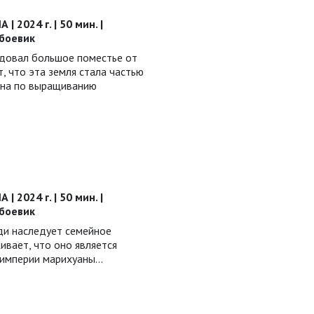
| 2024 г. | 50 мин. |
 боевик
довал большое поместье от
т, что эта земля стала частью
она по выращиванию
| 2024 г. | 50 мин. |
 боевик
ди наследует семейное
ивает, что оно является
 империи марихуаны…