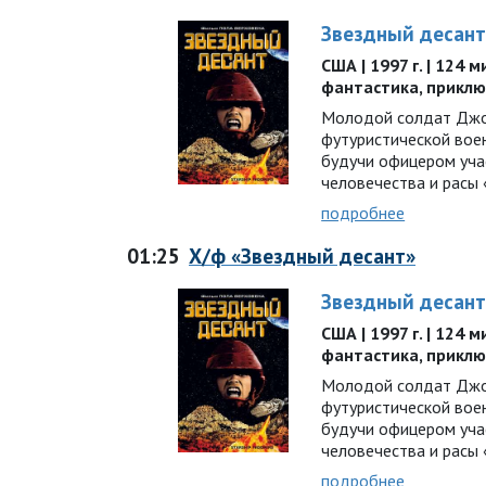
Звездный десан
США | 1997 г. | 124 м
фантастика, прикл
Молодой солдат Джон
футуристической воен
будучи офицером уча
человечества и расы
подробнее
01:25
Х/ф «Звездный десант»
Звездный десан
США | 1997 г. | 124 м
фантастика, прикл
Молодой солдат Джон
футуристической воен
будучи офицером уча
человечества и расы
подробнее