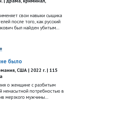
н. | драма, криминал,
именяет свои навыки сыщика
елей после того, как русский
нкович был найден убитым…
»
 не было
ания, США | 2022 г. | 115
ма
ия о женщине с разбитым
й ненасытной потребностью в
ив мерзкого мужчины…