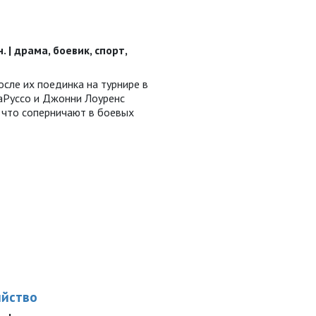
н. | драма, боевик, спорт,
осле их поединка на турнире в
аРуссо и Джонни Лоуренс
 что соперничают в боевых
ийство