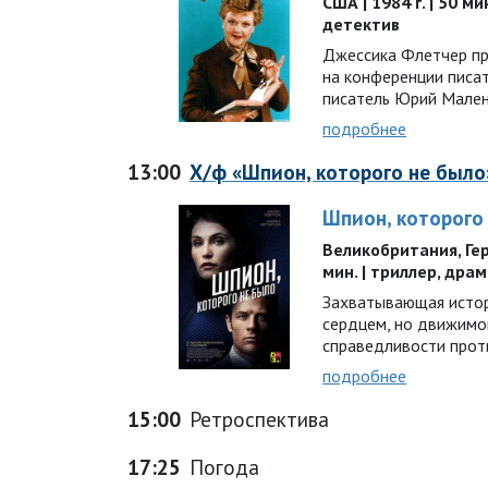
США | 1984 г. | 50 ми
детектив
Джессика Флетчер пр
на конференции писат
писатель Юрий Мале
подробнее
13:00
Х/ф «Шпион, которого не было
Шпион, которого
Великобритания, Герм
мин. | триллер, дра
Захватывающая истор
сердцем, но движимо
справедливости прот
подробнее
15:00
Ретроспектива
17:25
Погода