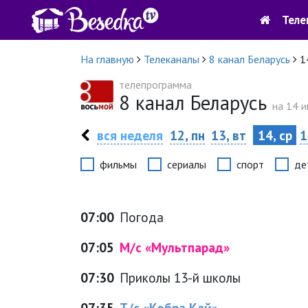
Теле
На главную
Телеканалы
8 канал Беларусь
1
телепрограмма
8 канал Беларусь
на 14 и
вся неделя
12, пн
13, вт
14, ср
1
фильмы
сериалы
спорт
де
07:00
Погода
07:05
М/с «Мультпарад»
07:30
Приколы 13-й школы
07:35
Т/с «Кобра Кай»