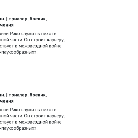
т
ин. | триллер, боевик,
ючения
ни Рико служит в пехоте
ной части. Он строит карьеру,
ствует в межзвездной войне
 «паукообразных».
т
ин. | триллер, боевик,
ючения
ни Рико служит в пехоте
ной части. Он строит карьеру,
ствует в межзвездной войне
 «паукообразных».