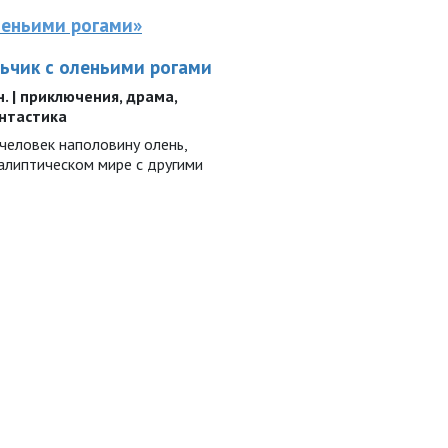
оленьими рогами»
льчик с оленьими рогами
ин. | приключения, драма,
антастика
человек наполовину олень,
алиптическом мире с другими