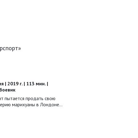
ерспорт»
| 2019 г. | 113 мин. |
 боевик
нт пытается продать свою
ерию марихуаны в Лондоне…