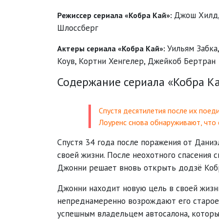
Джош Хилд
Режиссер сериала «Кобра Кай»:
Шлоссберг
Уильям Забка
Актеры сериала «Кобра Кай»:
Коув
,
Кортни Хенгелер
,
Джейкоб Бертран
Содержание сериала «Кобра Ка
Спустя десятилетия после их поед
Лоуренс снова обнаруживают, что
Спустя 34 года после поражения от Даниэ
своей жизни. После неохотного спасения 
Джонни решает вновь открыть додзё Кобр
Джонни находит новую цель в своей жизни
непреднамеренно возрождают его старое 
успешным владельцем автосалона, который