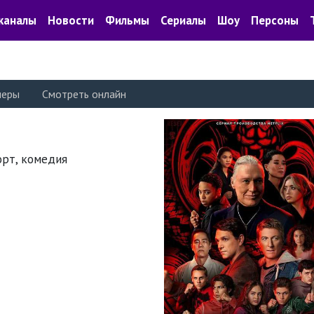
каналы
Новости
Фильмы
Сериалы
Шоу
Персоны
леры
Смотреть онлайн
порт, комедия