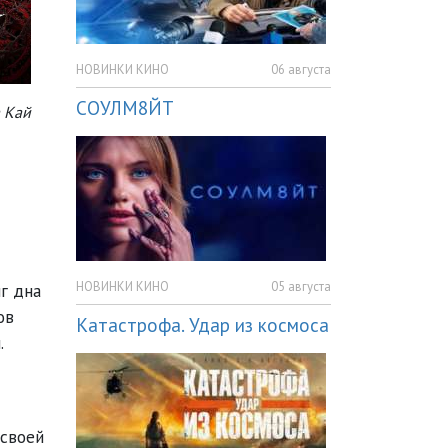
НОВИНКИ КИНО
06 августа
СОУЛМ8ЙТ
а Кай
НОВИНКИ КИНО
05 августа
г дна
ов
Катастрофа. Удар из космоса
.
 своей