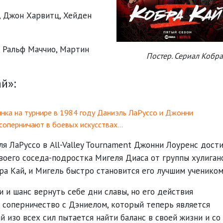
,
Джон Харвитц
,
Хейден
,
Ральф Маччио
,
Мартин
Постер. Сериал Кобр
й»:
инка на турнире в 1984 году Даниэль ЛаРуссо и Джонни
 соперничают в боевых искусствах…
ля ЛаРуссо в All-Valley Tournament Джонни Лоуренс дости
своего соседа-подростка Мигеля Диаса от группы хулиган
а Кай, и Мигель быстро становится его лучшим учеником
 и шанс вернуть себе дни славы, но его действия
соперничество с Дэниелом, который теперь является
 изо всех сил пытается найти баланс в своей жизни и со