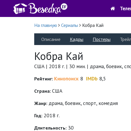
Теле
На главную
Сериалы
Кобра Кай
Описание
Кадры
Постеры
Трей
Кобра Кай
США | 2018 г. | 30 мин. | драма, боевик, с
Кинопоиск
8
IMDb
8,5
Рейтинг:
США
Страна:
драма
,
боевик
,
спорт
,
комедия
Жанр:
2018 г.
Год:
30
Длительность: