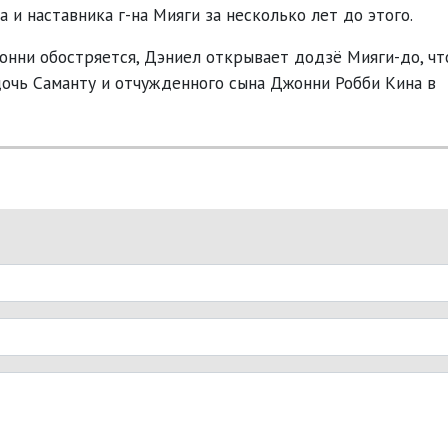
а и наставника г-на Мияги за несколько лет до этого.
жонни обостряется, Дэниел открывает додзё Мияги-до, ч
дочь Саманту и отчужденного сына Джонни Робби Кина в