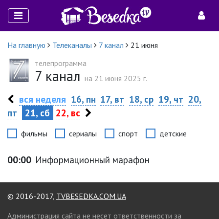
На главную
Телеканалы
7 канал
21 июня
телепрограмма
7 канал
на 21 июня 2025 г.
вся неделя
16, пн
17, вт
18, ср
19, чт
20,
пт
21, сб
22, вс
фильмы
сериалы
спорт
детские
00:00
Информационный марафон
© 2016-2017,
TVBESEDKA.COM.UA
Администрация сайта не несет ответственности за