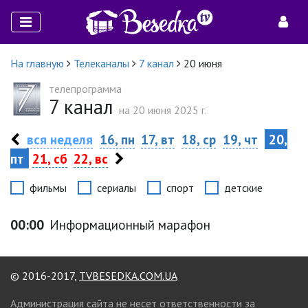
На главную
Телеканалы
7 канал
20 июня
телепрограмма
7 канал
на 20 июня 2025 г.
вся неделя
16, пн
17, вт
18, ср
19, чт
20,
пт
21, сб
22, вс
фильмы
сериалы
спорт
детские
00:00
Информационный марафон
© 2016-2017,
TVBESEDKA.COM.UA
Администрация сайта не несет ответственности за