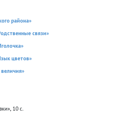
кого района»
«Родственные связи»
Иголочка»
Язык цветов»
 величия»
ки», 10 с.