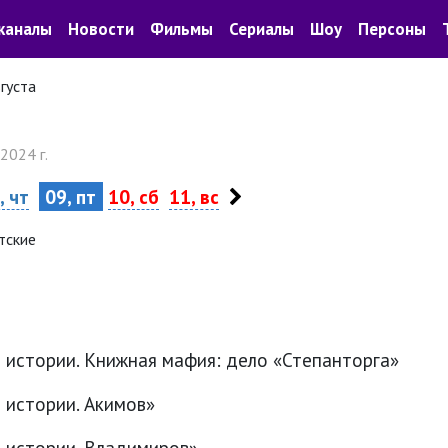
каналы
Новости
Фильмы
Сериалы
Шоу
Персоны
вгуста
 2024 г.
, чт
09, пт
10, сб
11, вс
тские
 истории. Книжная мафия: дело «Степанторга»
 истории. Акимов»
 истории. Владимиров»