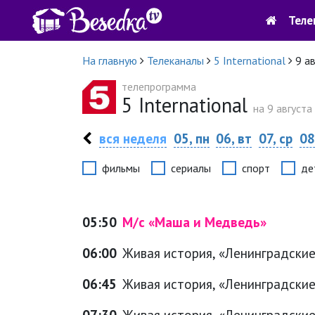
Теле
На главную
Телеканалы
5 International
9 а
телепрограмма
5 International
на 9 августа
вся неделя
05, пн
06, вт
07, ср
08
фильмы
сериалы
спорт
де
05:50
М/с «Маша и Медведь»
06:00
Живая история, «Ленинградские
06:45
Живая история, «Ленинградские
07:30
Живая история, «Ленинградские