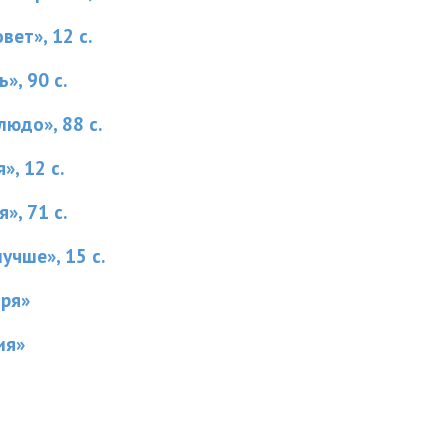
вет», 12 с.
», 90 с.
юдо», 88 с.
», 12 с.
», 71 с.
учше», 15 с.
ыря»
ия»