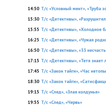
14:50
Т/с «Условный мент», «Труба зо
15:30
Т/с «Детективы», «Разрушитель
15:55
Т/с «Детективы», «Холодное бл
16:25
Т/с «Детективы», «Чужая родня
16:50
Т/с «Детективы», «33 несчастья
17:15
Т/с «Детективы», «Тетя знает л
17:45
Т/с «Закон тайги», «Час нетоп
18:30
Т/с «Закон тайги», «Сатисфакц
19:15
Т/с «След», «Злая колдунья»
19:55
Т/с «След», «Червь»