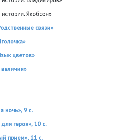
 истории. Якобсон»
«Родственные связи»
Иголочка»
Язык цветов»
 величия»
 ночь», 9 с.
для героя», 10 с.
й прием», 11 с.