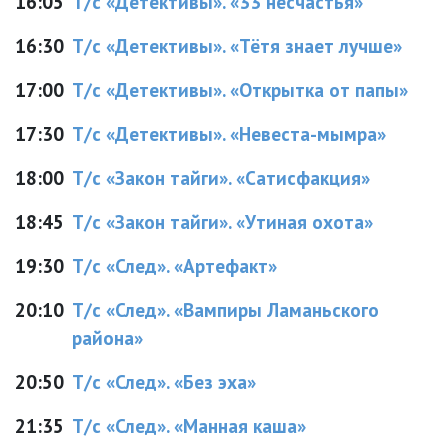
16:05
Т/с «Детективы». «33 несчастья»
16:30
Т/с «Детективы». «Тётя знает лучше»
17:00
Т/с «Детективы». «Открытка от папы»
17:30
Т/с «Детективы». «Невеста-мымра»
18:00
Т/с «Закон тайги». «Сатисфакция»
18:45
Т/с «Закон тайги». «Утиная охота»
19:30
Т/с «След». «Артефакт»
20:10
Т/с «След». «Вампиры Ламаньского
района»
20:50
Т/с «След». «Без эха»
21:35
Т/с «След». «Манная каша»