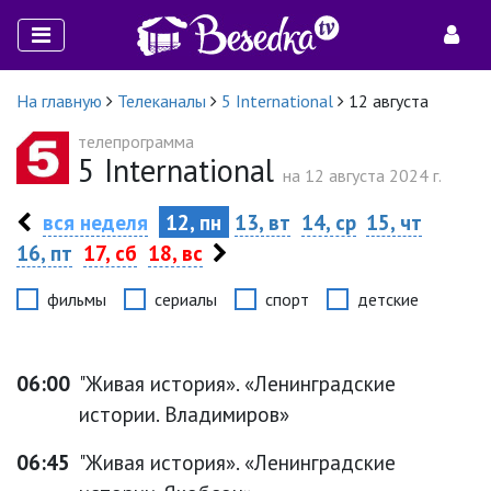
На главную
Телеканалы
5 International
12 августа
телепрограмма
5 International
на 12 августа 2024 г.
вся неделя
12, пн
13, вт
14, ср
15, чт
16, пт
17, сб
18, вс
фильмы
сериалы
спорт
детские
06:00
"Живая история». «Ленинградские
истории. Владимиров»
06:45
"Живая история». «Ленинградские