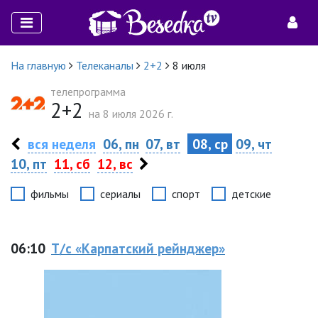
На главную
Телеканалы
2+2
8 июля
телепрограмма
2+2
на 8 июля 2026 г.
вся неделя
06, пн
07, вт
08, ср
09, чт
10, пт
11, сб
12, вс
фильмы
сериалы
спорт
детские
06:10
Т/с «Карпатский рейнджер»