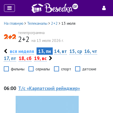
На главную
Телеканалы
2+2
13 июля
телепрограмма
2+2
на 13 июля 2026 г.
вся неделя
13, пн
14, вт
15, ср
16, чт
17, пт
18, сб
19, вс
фильмы
сериалы
спорт
детские
06:00
Т/с «Карпатский рейнджер»