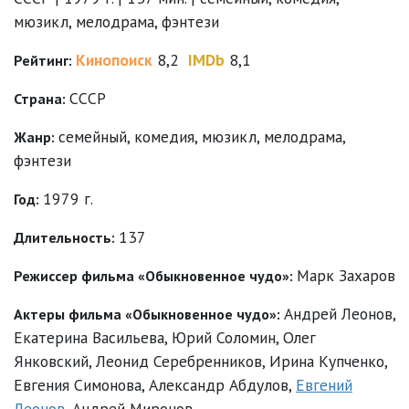
мюзикл, мелодрама, фэнтези
Кинопоиск
8,2
IMDb
8,1
Рейтинг:
СССР
Страна:
семейный
,
комедия
,
мюзикл
,
мелодрама
,
Жанр:
фэнтези
1979 г.
Год:
137
Длительность:
Марк Захаров
Режиссер фильма «Обыкновенное чудо»:
Андрей Леонов
,
Актеры фильма «Обыкновенное чудо»:
Екатерина Васильева
,
Юрий Соломин
,
Олег
Янковский
,
Леонид Серебренников
,
Ирина Купченко
,
Евгения Симонова
,
Александр Абдулов
,
Евгений
Леонов
,
Андрей Миронов