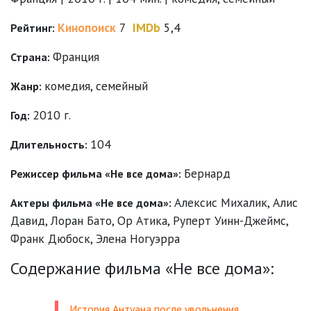
Кинопоиск
7
IMDb
5,4
Рейтинг:
Франция
Страна:
комедия
,
семейный
Жанр:
2010 г.
Год:
104
Длительность:
Бернард
Режиссер фильма «Не все дома»:
Алексис Михалик
,
Алис
Актеры фильма «Не все дома»:
Давид
,
Лоран Бато
,
Ор Атика
,
Руперт Уинн-Джеймс
,
Франк Дюбоск
,
Элена Ногуэрра
Содержание фильма «Не все дома»:
История Антуана после увольнения