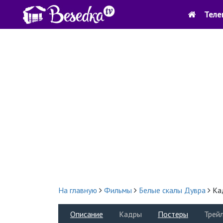
Теле
На главную
Фильмы
Белые скалы Дувра
Ка
Описание
Кадры
Постеры
Трей