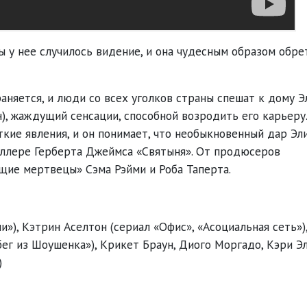
 у нее случилось видение, и она чудесным образом обре
яется, и люди со всех уголков страны спешат к дому Эл
, жаждущий сенсации, способной возродить его карьеру.
кие явления, и он понимает, что необыкновенный дар Эли
селлере Герберта Джеймса «Святыня». От продюсеров
ие мертвецы» Сэма Рэйми и Роба Таперта.
»), Кэтрин Аселтон (сериал «Офис», «Асоциальная сеть»)
ег из Шоушенка»), Крикет Браун, Диого Моргадо, Кэри Э
)