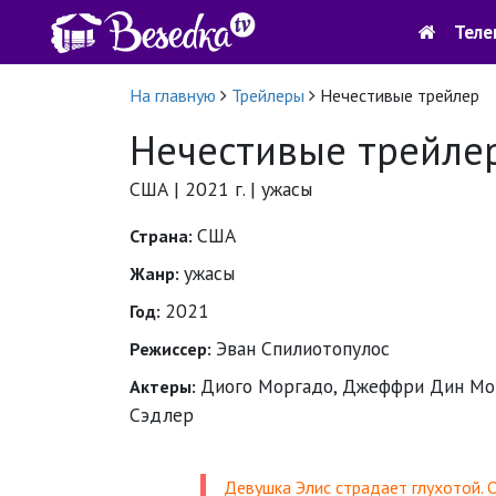
Теле
На главную
Трейлеры
Нечестивые трейлер
Нечестивые трейле
США | 2021 г. | ужасы
США
Страна:
ужасы
Жанр:
2021
Год:
Эван Спилиотопулос
Режиссер:
Диого Моргадо, Джеффри Дин Морг
Актеры:
Сэдлер
Девушка Элис страдает глухотой. 