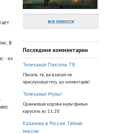
все новости
тает
ис. В
Последние комментарии
с - из
Телеканал Пиксель ТВ
Піксель тв, ви взагалі не
прислуховуетесь до коментарів!
Телеканал Мульт
,
Оранжевая корова мультфильм
лвес
карусель вс 11:20
Казанова в России. Тайная
миссия