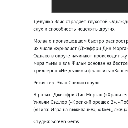
Девушка Элис страдает глухотой. Однажды
слух и способность исцелять других.
Молва о произошедшем быстро распростран
их числе журналист (Джеффри Дин Морган)
Однако в округе начинают происходит жут
мира тьмы и зла. Фильм основан на бест
триллеров «Не дыши» и франшизы «Зловещ
Режиссёр: Эван Спилиотопулос
В ролях: Джеффри Дин Морган («Хранители
Уильям Сэдлер («Крепкий орешек 2», «Поб
(«Пила: Игра на выживание», «Лжец, лжец»
Студия: Screen Gems