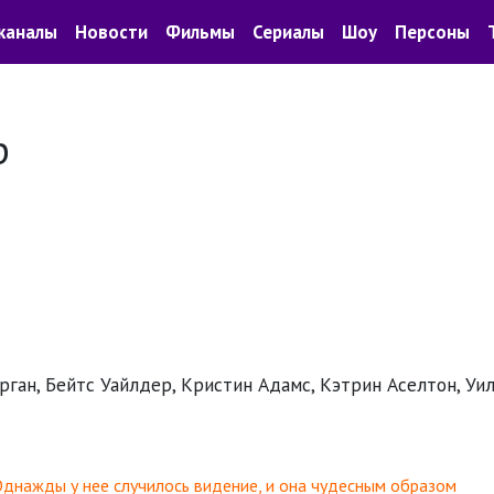
каналы
Новости
Фильмы
Сериалы
Шоу
Персоны
р
ан, Бейтс Уайлдер, Кристин Адамс, Кэтрин Аселтон, Уи
Однажды у нее случилось видение, и она чудесным образом