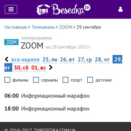
На главную
Телеканалы
ZOOM
29 сентября
телепрограмма
ZOOM
на 29 сентября 2023 г.
вся неделя
25, пн
26, вт
27, ср
28, чт
29,
пт
30, сб
01, вс
фильмы
сериалы
спорт
детские
06:00
Информационный марафон
18:00
Информационный марафон
© 2016-2017,
TVBESEDKA.COM.UA