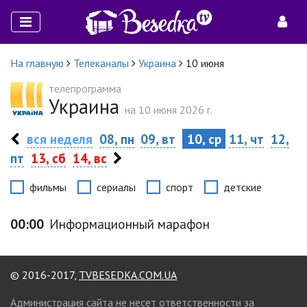
На главную
Телеканалы
Украина
10 июня
телепрограмма
Украина
на 10 июня 2026 г.
вся неделя
08, пн
09, вт
10, ср
11, чт
12,
пт
13, сб
14, вс
фильмы
сериалы
спорт
детские
00:00
Информационный марафон
© 2016-2017,
TVBESEDKA.COM.UA
Администрация сайта не несет ответственности за