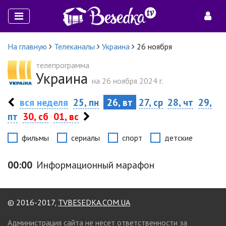
На главную
Телеканалы
Украина
26 ноября
телепрограмма
Украина
на 26 ноября 2024 г.
вся неделя
25, пн
26, вт
27, ср
28, чт
29,
пт
30, сб
01, вс
фильмы
сериалы
спорт
детские
00:00
Информационный марафон
© 2016-2017,
TVBESEDKA.COM.UA
Администрация сайта не несет ответственности за