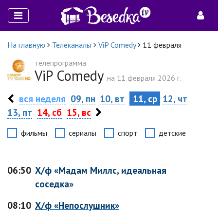
На главную
Телеканалы
ViP Comedy
11 февраля
телепрограмма
ViP Comedy
на 11 февраля 2026 г.
вся неделя
09, пн
10, вт
11, ср
12, чт
13, пт
14, сб
15, вс
фильмы
сериалы
спорт
детские
06:50
Х/ф «Мадам Миллс, идеальная
соседка»
08:10
Х/ф «Непослушник»