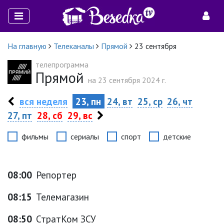
На главную
Телеканалы
Прямой
23 сентября
телепрограмма
Прямой
на 23 сентября 2024 г.
вся неделя
23, пн
24, вт
25, ср
26, чт
27, пт
28, сб
29, вс
фильмы
сериалы
спорт
детские
08:00
Репортер
08:15
Телемагазин
08:50
СтратКом ЗСУ