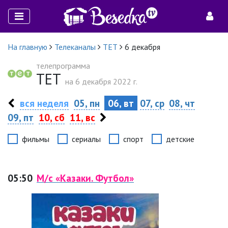
На главную
Телеканалы
ТЕТ
6 декабря
телепрограмма
ТЕТ
на 6 декабря 2022 г.
вся неделя
05, пн
06, вт
07, ср
08, чт
09, пт
10, сб
11, вс
фильмы
сериалы
спорт
детские
05:50
М/с «Казаки. Футбол»