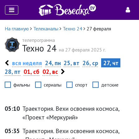
На главную
Телеканалы
Техно 24
27 февраля
телепрограмма
Техно 24
на 27 февраля 2025 г.
вся неделя
24, пн
25, вт
26, ср
27, чт
28, пт
01, сб
02, вс
фильмы
сериалы
спорт
детские
05:10
Траектория. Вехи освоения космоса,
«Проект «Меркурий»
05:35
Траектория. Вехи освоения космоса,