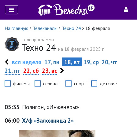
На главную
Телеканалы
Техно 24
18 февраля
телепрограмма
Техно 24
на 18 февраля 2025 г.
вся неделя
17, пн
18, вт
19, ср
20, чт
21, пт
22, сб
23, вс
фильмы
сериалы
спорт
детские
05:35
Полигон, «Инженеры»
06:00
Х/ф «Заложница 2»