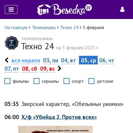
На главную
Телеканалы
Техно 24
5 февраля
телепрограмма
Техно 24
на 5 февраля 2025 г.
вся неделя
03, пн
04, вт
05, ср
06, чт
07, пт
08, сб
09, вс
фильмы
сериалы
спорт
детские
05:35
Зверский характер, «Обезьяньи ужимки»
06:00
Х/ф «Убийца 2. Против всех»